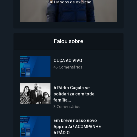
1.361 Modos de exibição
Falou sobre
Inscrições para Vagas nos
Colégios da Polícia...
OUÇA AO VIVO
45 Comentários
1.237 Modos de exibição
A Rádio Caçula se
solidariza com toda
família...
3 Comentários
Em breve nosso novo
Vice-Prefeita Sheila Lemos
App no Ar! ACOMPANHE
tomará posse nesta...
A RÁDIO...