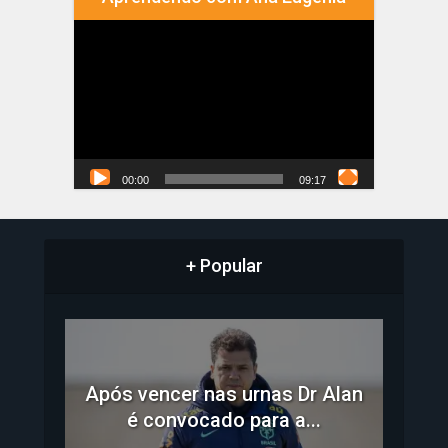
Tocador
de
vídeo
00:00
09:17
+ Popular
Após vencer nas urnas Dr Alan
é convocado para a...