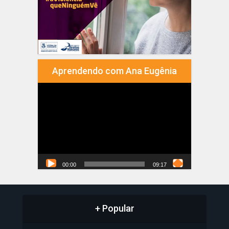
Aprendendo com Ana Eugênia
Tocador
de
vídeo
00:00
09:17
+ Popular