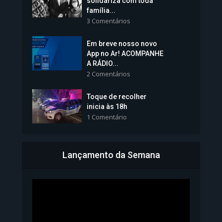
solidariza com toda
família...
3 Comentários
Em breve nosso novo
Vice-Prefeita Sheila Lemos
App no Ar! ACOMPANHE
tomará posse nesta...
A RÁDIO...
2 Comentários
1.101 Modos de exibição
Toque de recolher
inicia às 18h
1 Comentário
Lançamento da Semana
Bahia inicia emissão da
Carteira de Identidade...
1.071 Modos de exibição