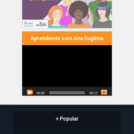
Aprendendo com Ana Eugênia
Tocador
de
vídeo
00:00
09:17
+ Popular