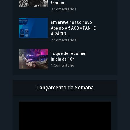
família...
3 Comentários
Em breve nosso novo
Vice-Prefeita Sheila Lemos
App no Ar! ACOMPANHE
tomará posse nesta...
A RÁDIO...
2 Comentários
1.101 Modos de exibição
Toque de recolher
inicia às 18h
1 Comentário
Lançamento da Semana
Bahia inicia emissão da
Carteira de Identidade...
1.071 Modos de exibição