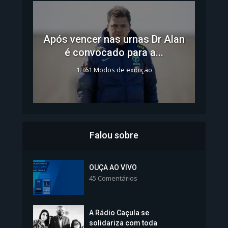
Após vencer nas urnas Dr Alan
é convocado para a...
1.361 Modos de exibição
Falou sobre
Inscrições para Vagas nos
Colégios da Polícia...
OUÇA AO VIVO
45 Comentários
1.239 Modos de exibição
A Rádio Caçula se
solidariza com toda