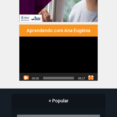
Aprendendo com Ana Eugênia
Tocador
de
vídeo
00:00
09:17
+ Popular