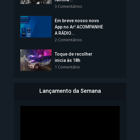
3 Comentários
Em breve nosso novo
Vice-Prefeita Sheila Lemos
App no Ar! ACOMPANHE
tomará posse nesta...
A RÁDIO...
2 Comentários
1.101 Modos de exibição
Toque de recolher
inicia às 18h
1 Comentário
Lançamento da Semana
Bahia inicia emissão da
Carteira de Identidade...
1.071 Modos de exibição