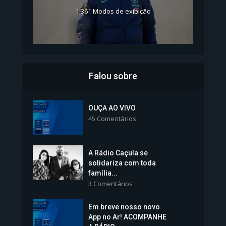
1.361 Modos de exibição
Falou sobre
Inscrições para Vagas nos
Colégios da Polícia...
OUÇA AO VIVO
45 Comentários
1.237 Modos de exibição
A Rádio Caçula se
solidariza com toda
família...
3 Comentários
Em breve nosso novo
Vice-Prefeita Sheila Lemos
App no Ar! ACOMPANHE
tomará posse nesta...