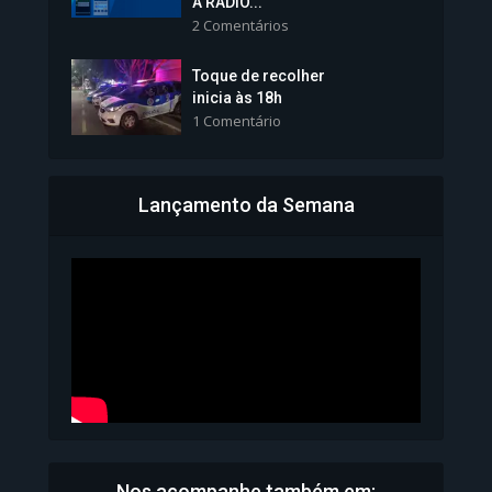
A RÁDIO...
2 Comentários
1.101 Modos de exibição
Toque de recolher
inicia às 18h
1 Comentário
Lançamento da Semana
Bahia inicia emissão da
Carteira de Identidade...
1.070 Modos de exibição
Nos acompanhe também em: