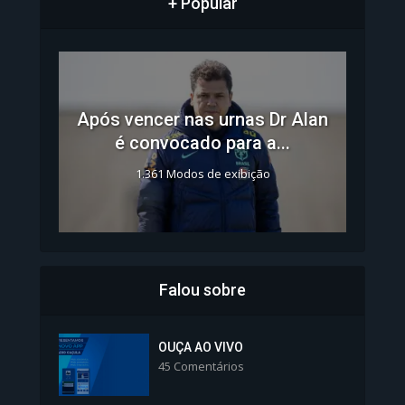
+ Popular
Após vencer nas urnas Dr Alan
é convocado para a...
1.361 Modos de exibição
Falou sobre
Inscrições para Vagas nos
Colégios da Polícia...
OUÇA AO VIVO
45 Comentários
1.239 Modos de exibição