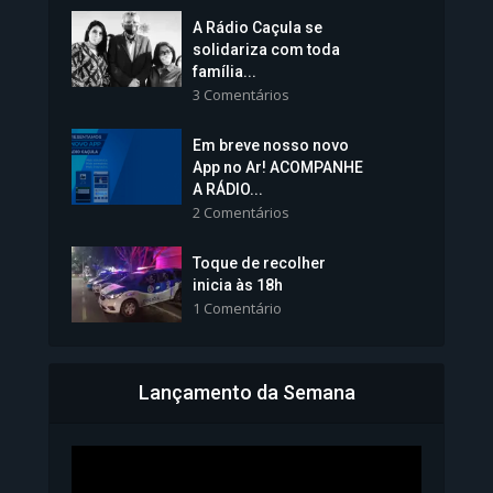
A Rádio Caçula se
solidariza com toda
família...
3 Comentários
Em breve nosso novo
Vice-Prefeita Sheila Lemos
App no Ar! ACOMPANHE
tomará posse nesta...
A RÁDIO...
2 Comentários
1.101 Modos de exibição
Toque de recolher
inicia às 18h
1 Comentário
Lançamento da Semana
Bahia inicia emissão da
Carteira de Identidade...
1.071 Modos de exibição