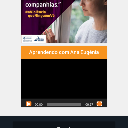
Aprendendo com Ana Eugênia
Tocador
de
vídeo
00:00
09:17