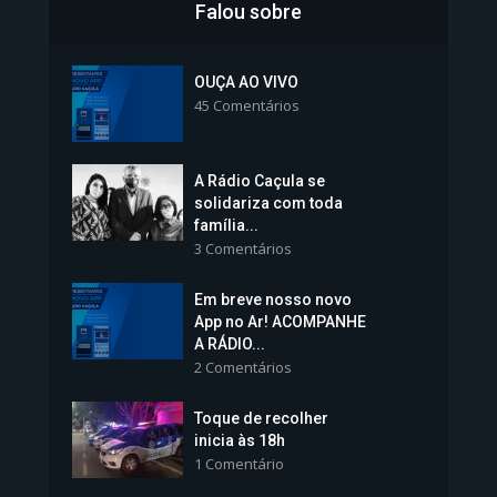
Falou sobre
Inscrições para Vagas nos
Colégios da Polícia...
OUÇA AO VIVO
45 Comentários
1.237 Modos de exibição
A Rádio Caçula se
solidariza com toda
família...
3 Comentários
Em breve nosso novo
Vice-Prefeita Sheila Lemos
App no Ar! ACOMPANHE
tomará posse nesta...
A RÁDIO...
2 Comentários
1.101 Modos de exibição
Toque de recolher
inicia às 18h
1 Comentário