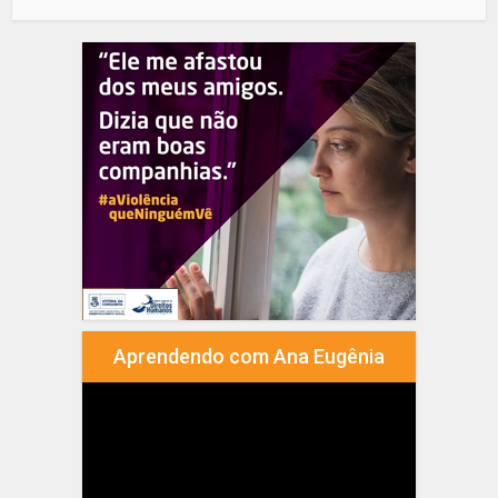
Aprendendo com Ana Eugênia
Tocador
de
vídeo