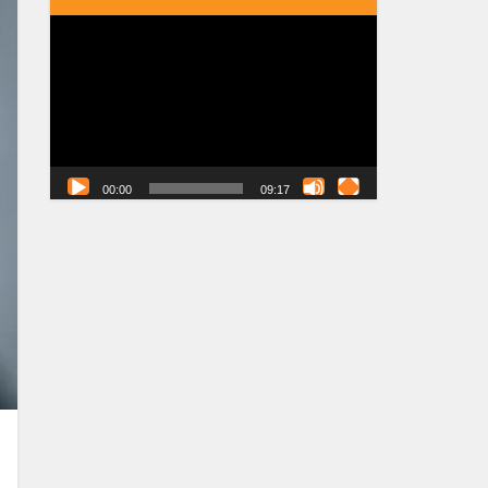
Tocador
de
vídeo
00:00
09:17