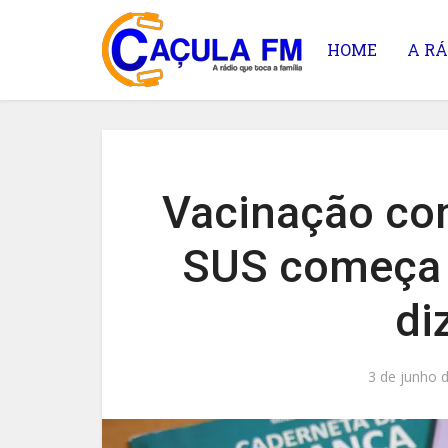
HOME
A RÁ
Vacinação co
SUS começa 
di
3 de junho 