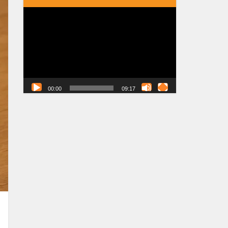
Tocador
de
vídeo
00:00
09:17