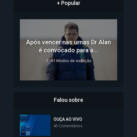
+ Popular
Após vencer nas urnas Dr Alan
é convocado para a...
1.361 Modos de exibição
Falou sobre
Inscrições para Vagas nos
Colégios da Polícia...
OUÇA AO VIVO
45 Comentários
1.239 Modos de exibição