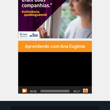
Aprendendo com Ana Eugênia
Tocador
de
vídeo
00:00
09:17