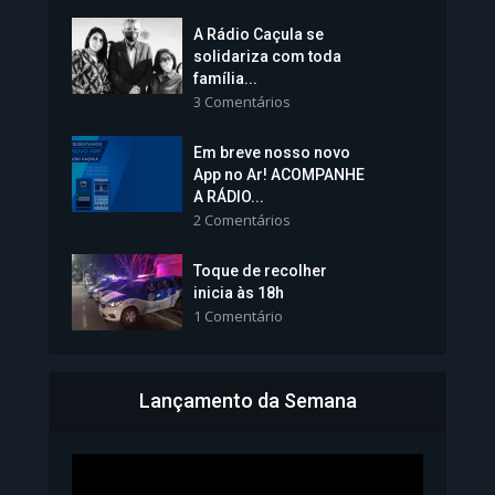
A Rádio Caçula se
solidariza com toda
família...
3 Comentários
Em breve nosso novo
Vice-Prefeita Sheila Lemos
App no Ar! ACOMPANHE
tomará posse nesta...
A RÁDIO...
2 Comentários
1.101 Modos de exibição
Toque de recolher
inicia às 18h
1 Comentário
Lançamento da Semana
Bahia inicia emissão da
Carteira de Identidade...
1.072 Modos de exibição