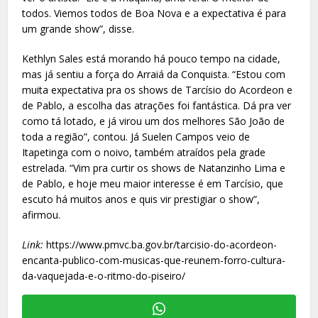
todos. Viemos todos de Boa Nova e a expectativa é para
um grande show”, disse.
Kethlyn Sales está morando há pouco tempo na cidade,
mas já sentiu a força do Arraiá da Conquista. “Estou com
muita expectativa pra os shows de Tarcísio do Acordeon e
de Pablo, a escolha das atrações foi fantástica. Dá pra ver
como tá lotado, e já virou um dos melhores São João de
toda a região”, contou. Já Suelen Campos veio de
Itapetinga com o noivo, também atraídos pela grade
estrelada. “Vim pra curtir os shows de Natanzinho Lima e
de Pablo, e hoje meu maior interesse é em Tarcísio, que
escuto há muitos anos e quis vir prestigiar o show”,
afirmou.
Link:
https://www.pmvc.ba.gov.br/tarcisio-do-acordeon-
encanta-publico-com-musicas-que-reunem-forro-cultura-
da-vaquejada-e-o-ritmo-do-piseiro/