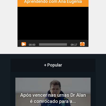
Aprendendo com Ana Eugênia
Tocador
de
vídeo
00:00
09:17
+ Popular
Após vencer nas urnas Dr Alan
é convocado para a...