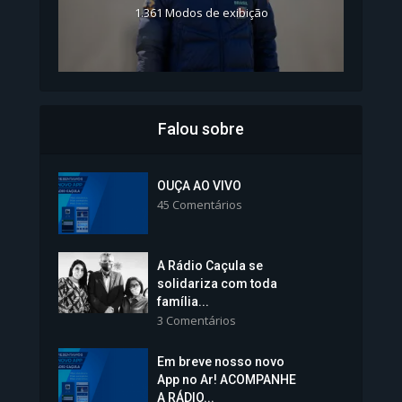
1.361 Modos de exibição
Falou sobre
Inscrições para Vagas nos
Colégios da Polícia...
OUÇA AO VIVO
45 Comentários
1.237 Modos de exibição
A Rádio Caçula se
solidariza com toda
família...
3 Comentários
Em breve nosso novo
Vice-Prefeita Sheila Lemos
App no Ar! ACOMPANHE
tomará posse nesta...
A RÁDIO...