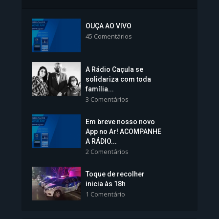
Inscrições para Vagas nos
Colégios da Polícia...
OUÇA AO VIVO
45 Comentários
1.239 Modos de exibição
A Rádio Caçula se
solidariza com toda
família...
3 Comentários
Em breve nosso novo
Vice-Prefeita Sheila Lemos
App no Ar! ACOMPANHE
tomará posse nesta...
A RÁDIO...
2 Comentários
1.101 Modos de exibição
Toque de recolher
inicia às 18h
1 Comentário