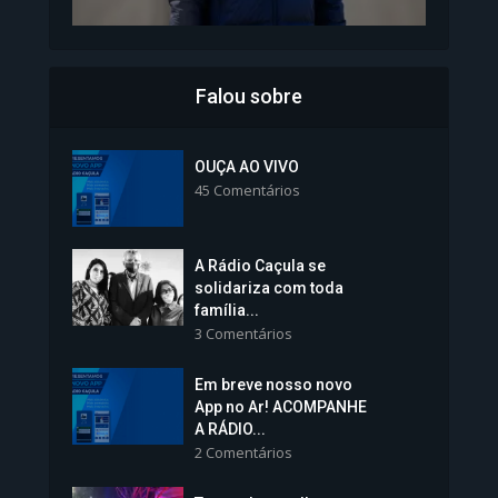
Falou sobre
Inscrições para Vagas nos
Colégios da Polícia...
OUÇA AO VIVO
45 Comentários
1.239 Modos de exibição
A Rádio Caçula se
solidariza com toda
família...
3 Comentários
Em breve nosso novo
Vice-Prefeita Sheila Lemos
App no Ar! ACOMPANHE
tomará posse nesta...
A RÁDIO...
2 Comentários
1.101 Modos de exibição