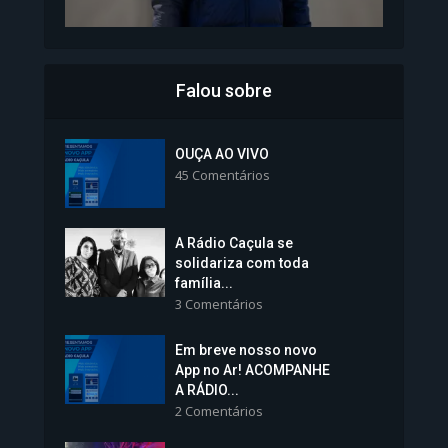
Falou sobre
Inscrições para Vagas nos
Colégios da Polícia...
OUÇA AO VIVO
45 Comentários
1.239 Modos de exibição
A Rádio Caçula se
solidariza com toda
família...
3 Comentários
Em breve nosso novo
Vice-Prefeita Sheila Lemos
App no Ar! ACOMPANHE
tomará posse nesta...
A RÁDIO...
2 Comentários
1.101 Modos de exibição