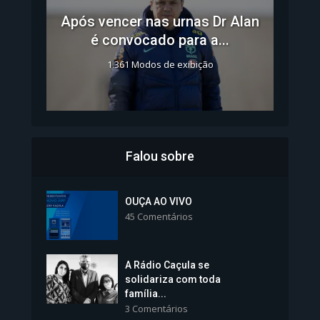
Após vencer nas urnas Dr Alan
é convocado para a...
1.361 Modos de exibição
Falou sobre
Inscrições para Vagas nos
Colégios da Polícia...
OUÇA AO VIVO
45 Comentários
1.237 Modos de exibição
A Rádio Caçula se
solidariza com toda
família...
3 Comentários