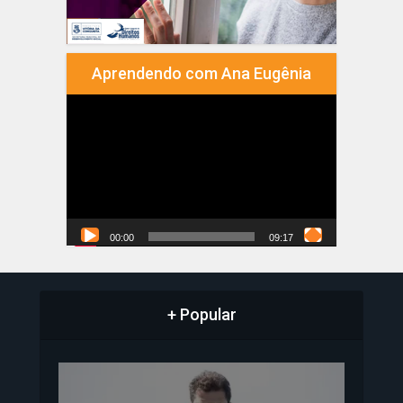
Aprendendo com Ana Eugênia
Tocador
de
vídeo
00:00
09:17
+ Popular