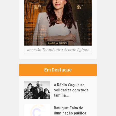
Imersão Terapêutica Acorde Aghora
Em Destaque
A Rádio Caçula se
solidariza com toda
família...
Batuque: Falta de
iluminação pública