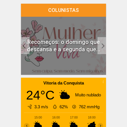
COLUNISTAS
idado
Recomeços: o domingo que
ças
descansa e a segunda que...
Vitoria da Conquista
24°C
Muito nublado
3.3 m/s
62%
762
mmHg
15:00
16:00
17:00
18:00
19:00
20
‹
›