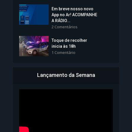
Em breve nosso novo
Vice-Prefeita Sheila Lemos
App no Ar! ACOMPANHE
tomará posse nesta...
A RÁDIO...
2 Comentários
1.101 Modos de exibição
Toque de recolher
inicia às 18h
1 Comentário
Lançamento da Semana
Bahia inicia emissão da
Carteira de Identidade...
1.071 Modos de exibição