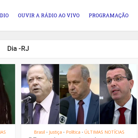
DIO
OUVIR A RÁDIO AO VIVO
PROGRAMAÇÃO
Dia -RJ
tas acabaram… e
Maio Laranja e o Cuida
agora?
com Nossas Crianças
IAS
Brasil
Justiça
Política
ÚLTIMAS NOTÍCIAS
•
•
•