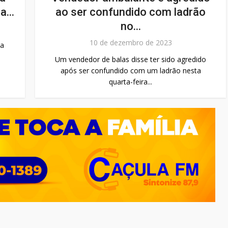
...
ao ser confundido com ladrão
no...
10 de dezembro de 2023
ma
Um vendedor de balas disse ter sido agredido
após ser confundido com um ladrão nesta
quarta-feira...