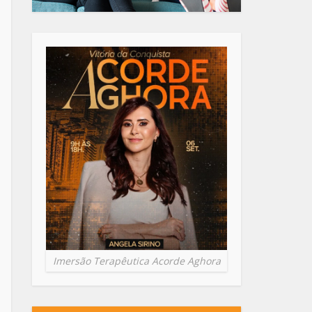
Imersão Terapêutica Acorde Aghora