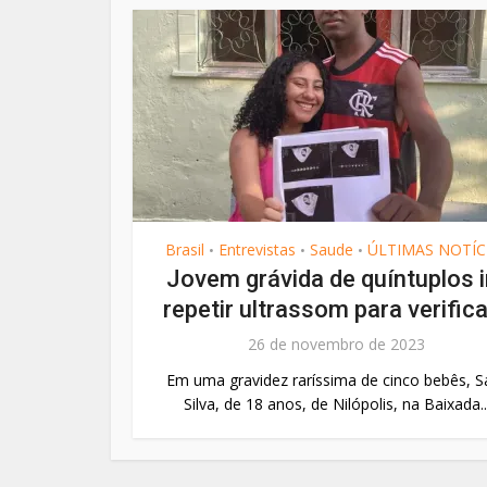
Brasil
Entrevistas
Saude
ÚLTIMAS NOTÍC
•
•
•
Jovem grávida de quíntuplos i
repetir ultrassom para verificar
26 de novembro de 2023
Em uma gravidez raríssima de cinco bebês, S
Silva, de 18 anos, de Nilópolis, na Baixada..