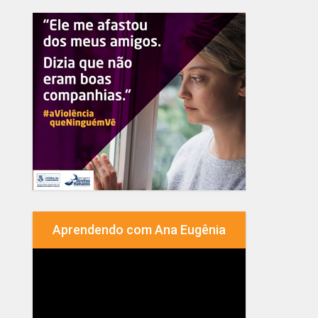
Aprendendo com Ana Eugênia
Tocador
de
vídeo