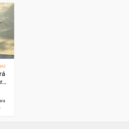
IAS
rá
...
ara
.