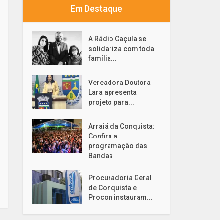
Em Destaque
A Rádio Caçula se
solidariza com toda
família...
Vereadora Doutora
Lara apresenta
projeto para...
Arraiá da Conquista:
Confira a
programação das
Bandas
Procuradoria Geral
de Conquista e
Procon instauram...