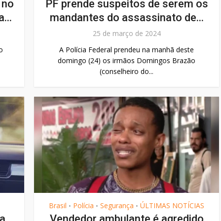
 no
PF prende suspeitos de serem os
...
mandantes do assassinato de...
25 de março de 2024
o
A Polícia Federal prendeu na manhã deste
domingo (24) os irmãos Domingos Brazão
(conselheiro do...
Brasil
Polícia
Segurança
ÚLTIMAS NOTÍCIAS
•
•
•
na
Vendedor ambulante é agredido