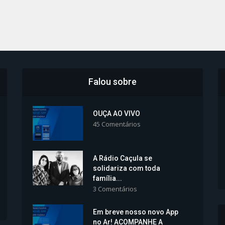
Falou sobre
OUÇA AO VIVO
45 Comentários
A Rádio Caçula se
solidariza com toda
família...
3 Comentários
Em breve nosso novo App
no Ar! ACOMPANHE A