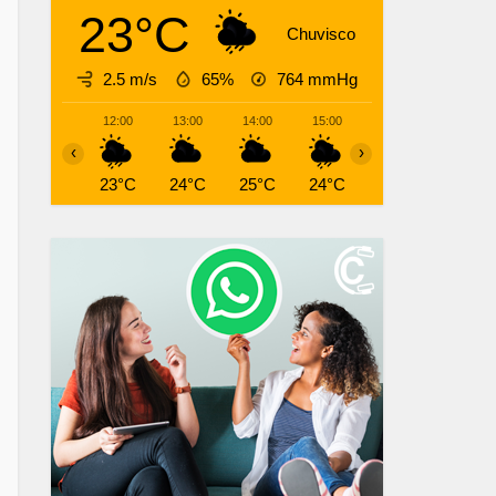
23°C
Chuvisco
2.5 m/s
65%
764
mmHg
12:00
13:00
14:00
15:00
16:00
17:00
‹
›
23°C
24°C
25°C
24°C
23°C
22°C