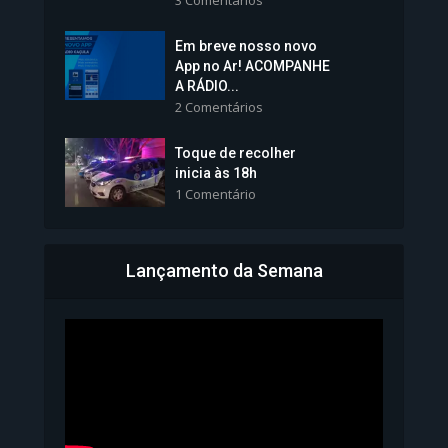
Em breve nosso novo
Vice-Prefeita Sheila Lemos
App no Ar! ACOMPANHE
tomará posse nesta...
A RÁDIO...
2 Comentários
1.101 Modos de exibição
Toque de recolher
inicia às 18h
1 Comentário
Lançamento da Semana
Bahia inicia emissão da
Carteira de Identidade...
1.071 Modos de exibição