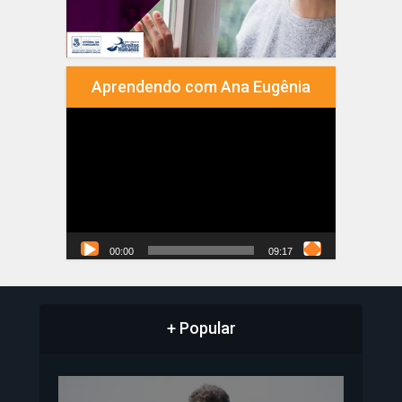
Aprendendo com Ana Eugênia
Tocador
de
vídeo
00:00
09:17
+ Popular