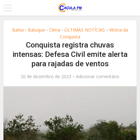
Bahia
Batuque
Clima
ÚLTIMAS NOTÍCIAS
Vitória da
•
•
•
•
Conquista
Conquista registra chuvas
intensas: Defesa Civil emite alerta
para rajadas de ventos
20 de dezembro de 2023
Adicionar comentário