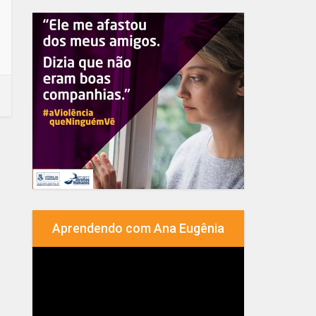
Aprendendo com Ana Eugênia
Tocador
de
vídeo