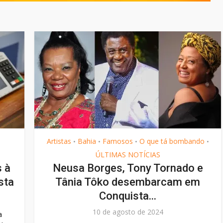
Artistas
Bahia
Famosos
O que tá bombando
•
•
•
•
ÚLTIMAS NOTÍCIAS
 à
Neusa Borges, Tony Tornado e
sta
Tânia Tôko desembarcam em
Conquista...
10 de agosto de 2024
a