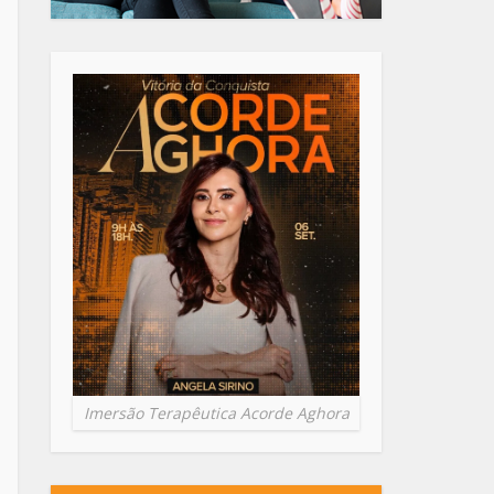
Imersão Terapêutica Acorde Aghora