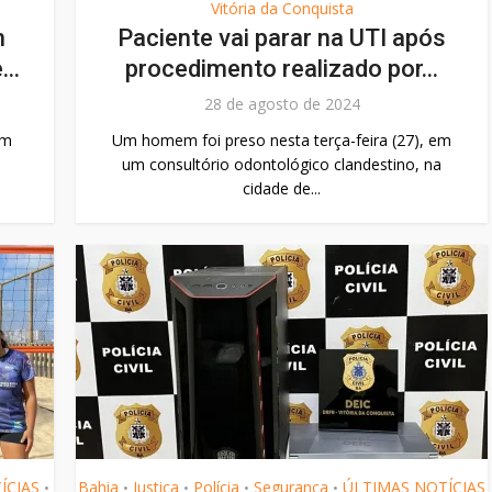
Vitória da Conquista
m
Paciente vai parar na UTI após
..
procedimento realizado por...
28 de agosto de 2024
em
Um homem foi preso nesta terça-feira (27), em
um consultório odontológico clandestino, na
cidade de...
ÍCIAS
Bahia
Justiça
Polícia
Segurança
ÚLTIMAS NOTÍCIAS
•
•
•
•
•