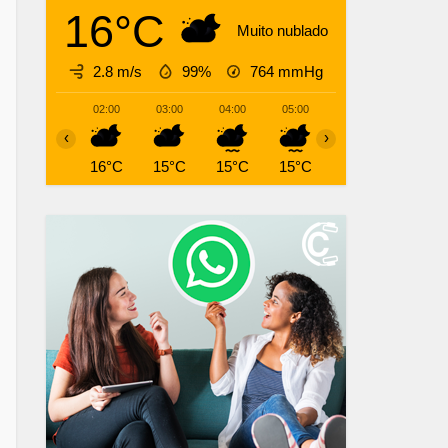
16°C
Muito nublado
2.8 m/s
99%
764
mmHg
02:00
03:00
04:00
05:00
06:00
07:00
‹
›
16°C
15°C
15°C
15°C
15°C
15°C