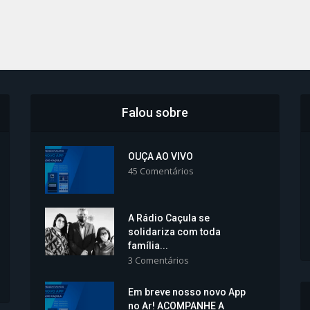
Falou sobre
OUÇA AO VIVO
45 Comentários
A Rádio Caçula se
solidariza com toda
família...
3 Comentários
Em breve nosso novo App
no Ar! ACOMPANHE A