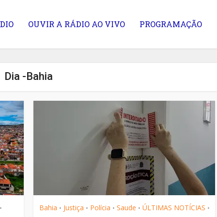
DIO
OUVIR A RÁDIO AO VIVO
PROGRAMAÇÃO
Dia -Bahia
tas acabaram… e
Maio Laranja e o Cuida
agora?
com Nossas Crianças
Bahia
Justiça
Polícia
Saude
ÚLTIMAS NOTÍCIAS
•
•
•
•
•
•