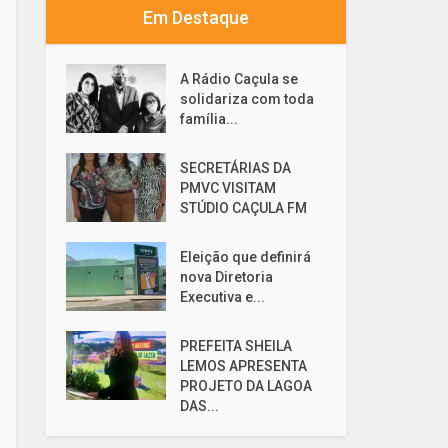
Em Destaque
A Rádio Caçula se
solidariza com toda
família...
SECRETÁRIAS DA
PMVC VISITAM
STÚDIO CAÇULA FM
Eleição que definirá
nova Diretoria
Executiva e...
PREFEITA SHEILA
LEMOS APRESENTA
PROJETO DA LAGOA
DAS...