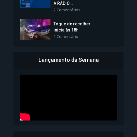
tomará posse nesta...
A RÁDIO...
2 Comentários
1.101 Modos de exibição
Toque de recolher
inicia às 18h
1 Comentário
Lançamento da Semana
Bahia inicia emissão da
Carteira de Identidade...
1.071 Modos de exibição