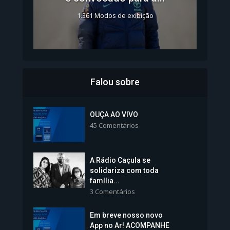
1.361 Modos de exibição
Falou sobre
Inscrições para Vagas nos
Colégios da Polícia...
OUÇA AO VIVO
45 Comentários
1.239 Modos de exibição
A Rádio Caçula se
solidariza com toda
família...
3 Comentários
Em breve nosso novo
Vice-Prefeita Sheila Lemos
App no Ar! ACOMPANHE