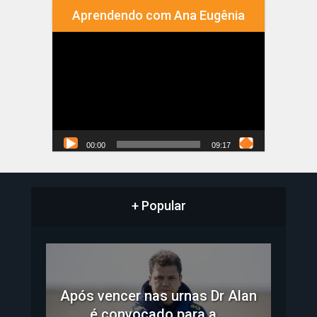
Aprendendo com Ana Eugênia
Tocador
de
vídeo
00:00
09:17
+ Popular
Após vencer nas urnas Dr Alan
é convocado para a...