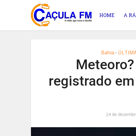
HOME
A RÁ
Bahia
ÚLTIMA
•
Meteoro? 
registrado em
24 de dezembr