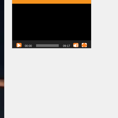
Tocador
de
vídeo
00:00
09:17