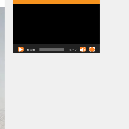
Tocador
de
vídeo
00:00
09:17