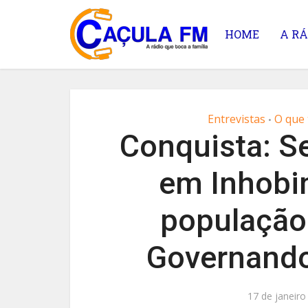
HOME
A RÁ
Entrevistas
O que
•
Conquista: Se
em Inhobi
população
Governand
17 de janeiro