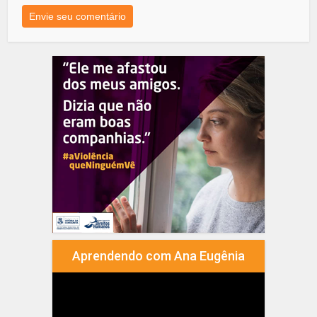
Aprendendo com Ana Eugênia
Tocador
de
vídeo