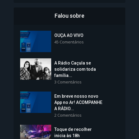
Falou sobre
Inscrições para Vagas nos
Colégios da Polícia...
OUÇA AO VIVO
45 Comentários
1.237 Modos de exibição
A Rádio Caçula se
solidariza com toda
família...
3 Comentários
Em breve nosso novo
Vice-Prefeita Sheila Lemos
App no Ar! ACOMPANHE
tomará posse nesta...
A RÁDIO...
2 Comentários
1.101 Modos de exibição
Toque de recolher
inicia às 18h