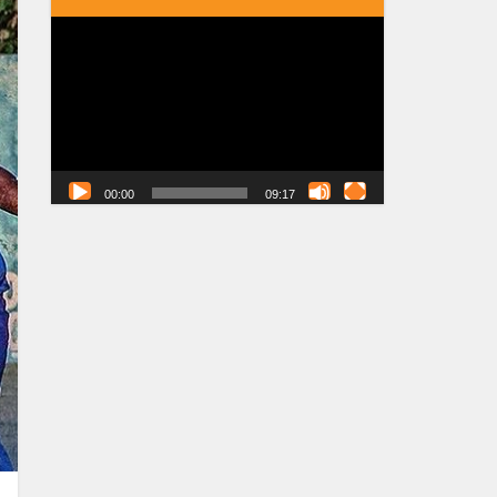
Tocador
de
vídeo
00:00
09:17