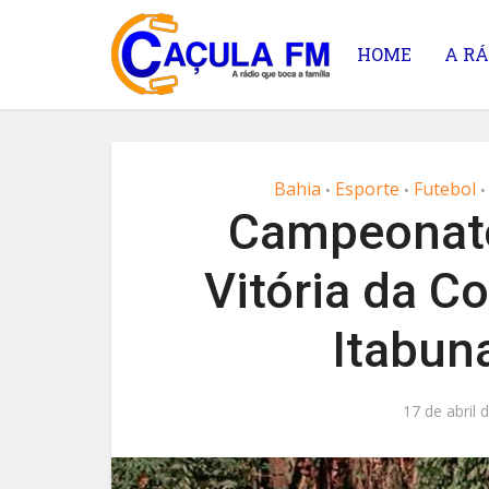
HOME
A RÁ
Bahia
Esporte
Futebol
•
•
•
Campeonato
Vitória da C
Itabun
17 de abril 