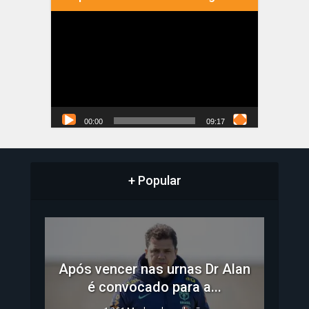
Tocador
de
vídeo
00:00
09:17
+ Popular
Após vencer nas urnas Dr Alan
é convocado para a...