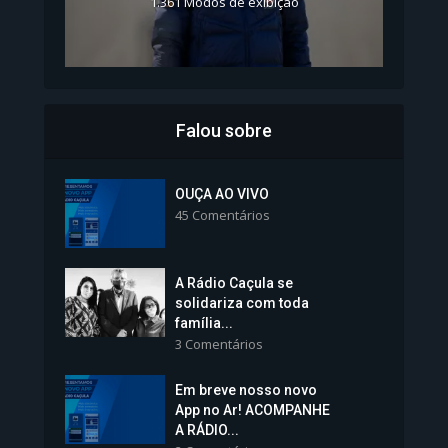
1.361 Modos de exibição
Falou sobre
Inscrições para Vagas nos
Colégios da Polícia...
OUÇA AO VIVO
45 Comentários
1.238 Modos de exibição
A Rádio Caçula se
solidariza com toda
família...
3 Comentários
Em breve nosso novo
Vice-Prefeita Sheila Lemos
App no Ar! ACOMPANHE
tomará posse nesta...
A RÁDIO...