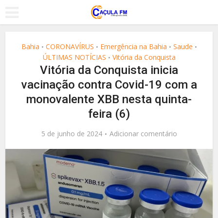
Bahia
CORONAVÍRUS
Emergência na Bahia
Saude
•
•
•
•
ÚLTIMAS NOTÍCIAS
Vitória da Conquista
•
Vitória da Conquista inicia
vacinação contra Covid-19 com a
monovalente XBB nesta quinta-
feira (6)
5 de junho de 2024
Adicionar comentário