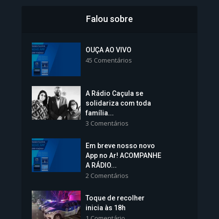
Falou sobre
Inscrições para Vagas nos
Colégios da Polícia...
OUÇA AO VIVO
45 Comentários
1.239 Modos de exibição
A Rádio Caçula se
solidariza com toda
família...
3 Comentários
Em breve nosso novo
Vice-Prefeita Sheila Lemos
App no Ar! ACOMPANHE
tomará posse nesta...
A RÁDIO...
2 Comentários
1.101 Modos de exibição
Toque de recolher
inicia às 18h
1 Comentário