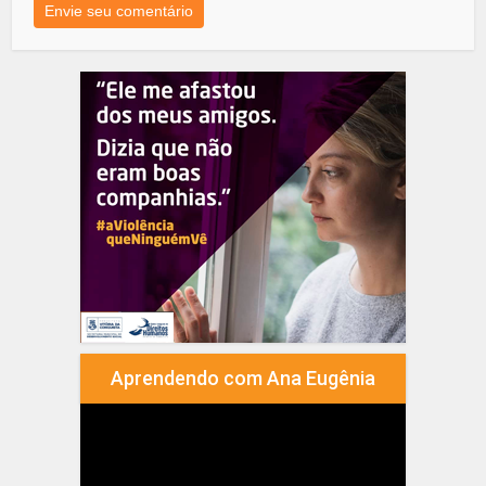
Aprendendo com Ana Eugênia
Tocador
de
vídeo