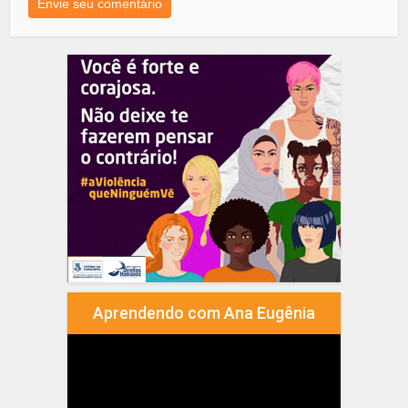
Aprendendo com Ana Eugênia
Tocador
de
vídeo