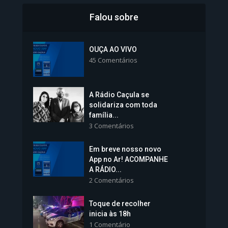
Falou sobre
Inscrições para Vagas nos
Colégios da Polícia...
OUÇA AO VIVO
45 Comentários
1.239 Modos de exibição
A Rádio Caçula se
solidariza com toda
família...
3 Comentários
Em breve nosso novo
Vice-Prefeita Sheila Lemos
App no Ar! ACOMPANHE
tomará posse nesta...
A RÁDIO...
2 Comentários
1.101 Modos de exibição
Toque de recolher
inicia às 18h
1 Comentário