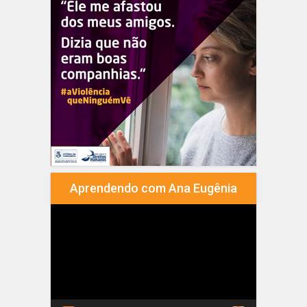
Aprendendo com Ana Eugênia
Tocador
de
vídeo