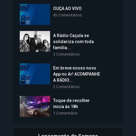
Inscrições para Vagas nos
Colégios da Polícia...
OUÇA AO VIVO
45 Comentários
1.237 Modos de exibição
A Rádio Caçula se
solidariza com toda
família...
3 Comentários
Em breve nosso novo
Vice-Prefeita Sheila Lemos
App no Ar! ACOMPANHE
tomará posse nesta...
A RÁDIO...
2 Comentários
1.101 Modos de exibição
Toque de recolher
inicia às 18h
1 Comentário