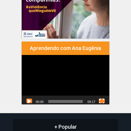
Aprendendo com Ana Eugênia
Tocador
de
vídeo
00:00
09:17
+ Popular