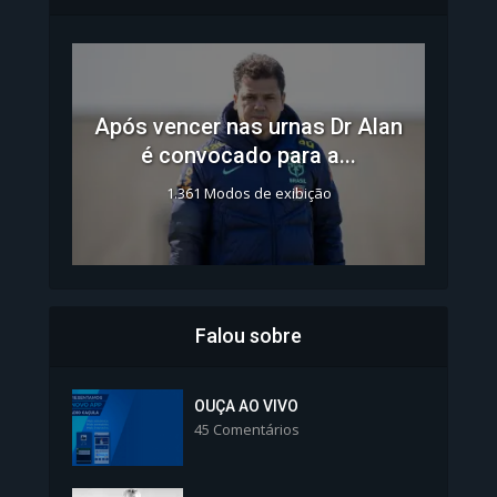
Após vencer nas urnas Dr Alan
é convocado para a...
1.361 Modos de exibição
Falou sobre
Inscrições para Vagas nos
Colégios da Polícia...
OUÇA AO VIVO
45 Comentários
1.238 Modos de exibição