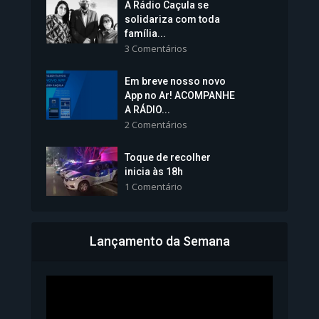
A Rádio Caçula se
solidariza com toda
família...
3 Comentários
Em breve nosso novo
Vice-Prefeita Sheila Lemos
App no Ar! ACOMPANHE
tomará posse nesta...
A RÁDIO...
2 Comentários
1.101 Modos de exibição
Toque de recolher
inicia às 18h
1 Comentário
Lançamento da Semana
Bahia inicia emissão da
Carteira de Identidade...
1.071 Modos de exibição