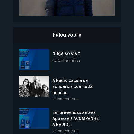
Falou sobre
Inscrições para Vagas nos
Colégios da Polícia...
OUÇA AO VIVO
45 Comentários
1.239 Modos de exibição
A Rádio Caçula se
solidariza com toda
família...
3 Comentários
Em breve nosso novo
Vice-Prefeita Sheila Lemos
App no Ar! ACOMPANHE
tomará posse nesta...
A RÁDIO...
2 Comentários
1.101 Modos de exibição