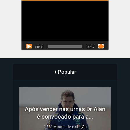
Tocador
de
vídeo
00:00
09:17
+ Popular
Após vencer nas urnas Dr Alan
é convocado para a...
1.361 Modos de exibição