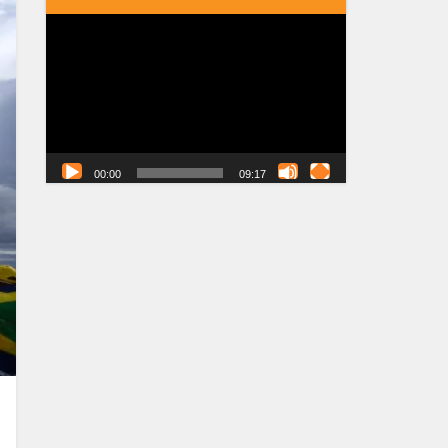
Tocador
de
vídeo
00:00
09:17