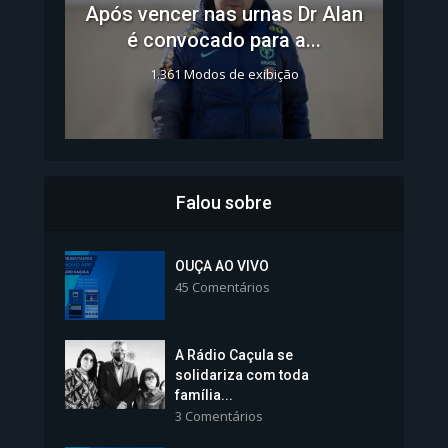
Após vencer nas urnas Dr Alan
é convocado para a...
1.361 Modos de exibição
Falou sobre
Inscrições para Vagas nos
Colégios da Polícia...
OUÇA AO VIVO
45 Comentários
1.237 Modos de exibição
A Rádio Caçula se
solidariza com toda
família...
3 Comentários