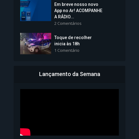
Em breve nosso novo
Vice-Prefeita Sheila Lemos
App no Ar! ACOMPANHE
tomará posse nesta...
A RÁDIO...
2 Comentários
1.101 Modos de exibição
Toque de recolher
inicia às 18h
1 Comentário
Lançamento da Semana
Bahia inicia emissão da
Carteira de Identidade...
1.071 Modos de exibição