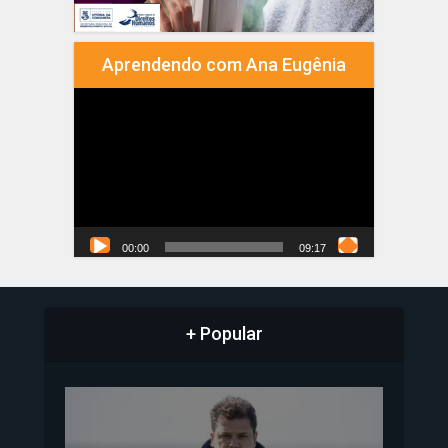
Aprendendo com Ana Eugênia
Tocador
de
vídeo
00:00
09:17
+ Popular