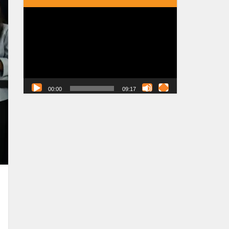
Tocador
de
vídeo
00:00
09:17