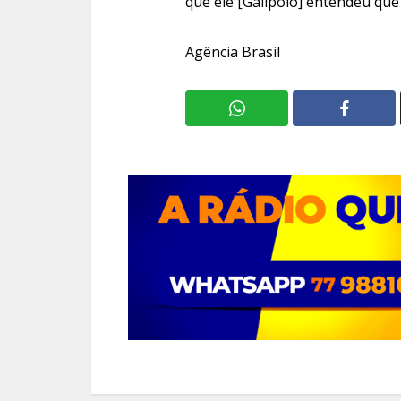
que ele [Galípolo] entendeu que
Agência Brasil