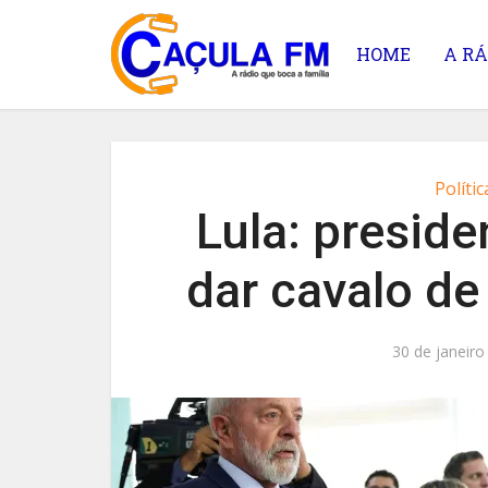
HOME
A RÁ
Polític
Lula: presid
dar cavalo de
30 de janeiro