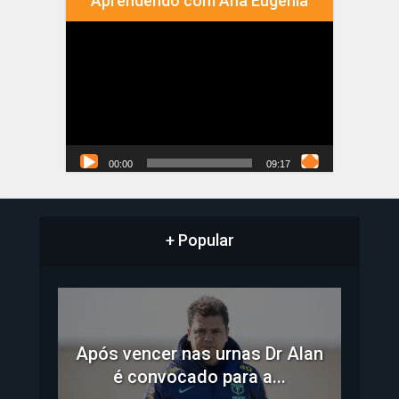
Aprendendo com Ana Eugênia
Tocador
de
vídeo
00:00
09:17
+ Popular
Após vencer nas urnas Dr Alan
é convocado para a...