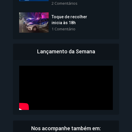
2 Comentários
1.101 Modos de exibição
Toque de recolher
inicia às 18h
1 Comentário
Lançamento da Semana
Bahia inicia emissão da
Carteira de Identidade...
1.071 Modos de exibição
Nos acompanhe também em: