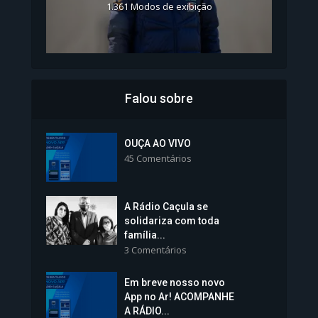
1.361 Modos de exibição
Falou sobre
Inscrições para Vagas nos
Colégios da Polícia...
OUÇA AO VIVO
45 Comentários
1.237 Modos de exibição
A Rádio Caçula se
solidariza com toda
família...
3 Comentários
Em breve nosso novo
Vice-Prefeita Sheila Lemos
App no Ar! ACOMPANHE
tomará posse nesta...
A RÁDIO...