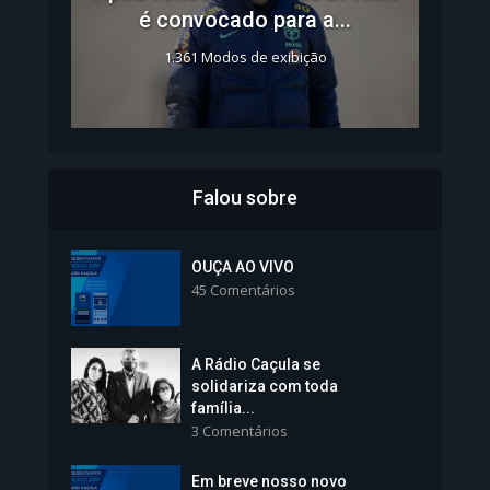
é convocado para a...
1.361 Modos de exibição
Falou sobre
Inscrições para Vagas nos
Colégios da Polícia...
OUÇA AO VIVO
45 Comentários
1.237 Modos de exibição
A Rádio Caçula se
solidariza com toda
família...
3 Comentários
Em breve nosso novo