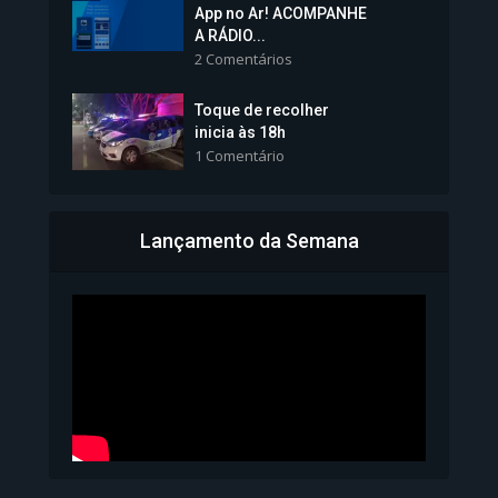
Vice-Prefeita Sheila Lemos
App no Ar! ACOMPANHE
tomará posse nesta...
A RÁDIO...
2 Comentários
1.101 Modos de exibição
Toque de recolher
inicia às 18h
1 Comentário
Lançamento da Semana
Bahia inicia emissão da
Carteira de Identidade...
1.071 Modos de exibição