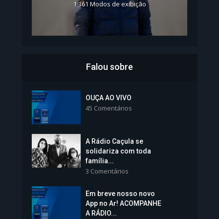
1.361 Modos de exibição
Falou sobre
Inscrições para Vagas nos
Colégios da Polícia...
OUÇA AO VIVO
45 Comentários
1.239 Modos de exibição
A Rádio Caçula se
solidariza com toda
família...
3 Comentários
Em breve nosso novo
Vice-Prefeita Sheila Lemos
App no Ar! ACOMPANHE
tomará posse nesta...
A RÁDIO...