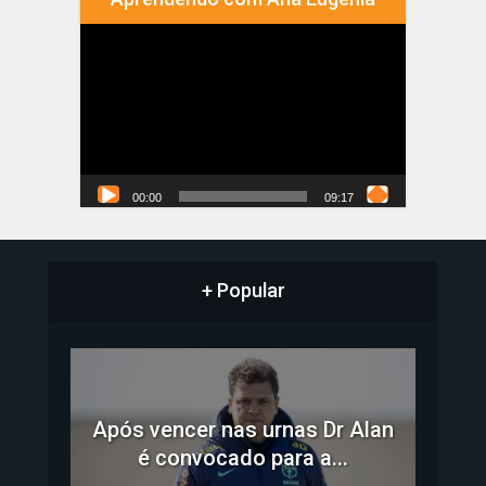
Tocador
de
vídeo
00:00
09:17
+ Popular
Após vencer nas urnas Dr Alan
é convocado para a...