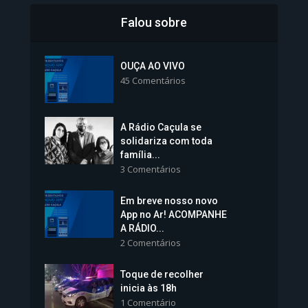
Falou sobre
Inscrições para Vagas nos
Colégios da Polícia...
OUÇA AO VIVO
45 Comentários
1.239 Modos de exibição
A Rádio Caçula se
solidariza com toda
família...
3 Comentários
Em breve nosso novo
Vice-Prefeita Sheila Lemos
App no Ar! ACOMPANHE
tomará posse nesta...
A RÁDIO...
2 Comentários
1.101 Modos de exibição
Toque de recolher
inicia às 18h
1 Comentário