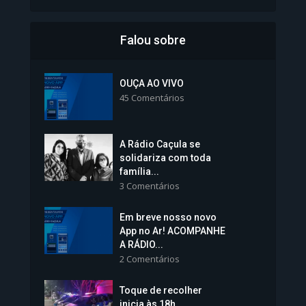
Falou sobre
Inscrições para Vagas nos
Colégios da Polícia...
OUÇA AO VIVO
45 Comentários
1.239 Modos de exibição
A Rádio Caçula se
solidariza com toda
família...
3 Comentários
Em breve nosso novo
Vice-Prefeita Sheila Lemos
App no Ar! ACOMPANHE
tomará posse nesta...
A RÁDIO...
2 Comentários
1.101 Modos de exibição
Toque de recolher
inicia às 18h