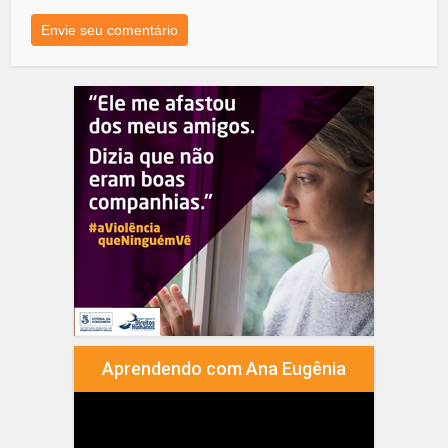
Aprendendo com Ana Eugênia
Tocador
de
vídeo