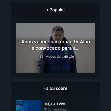
+ Popular
Após vencer nas urnas Dr Alan
é convocado para a...
1.361 Modos de exibição
Falou sobre
Inscrições para Vagas nos
Colégios da Polícia...
OUÇA AO VIVO
45 Comentários