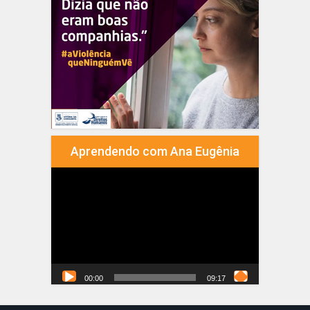
Aprendendo com Ana Eugênia
Tocador
de
vídeo
00:00
09:17