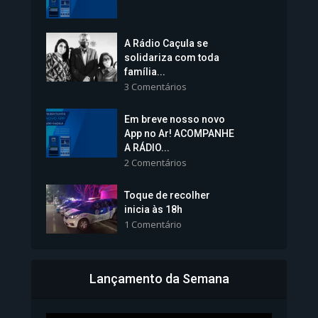
1.237 Modos de exibição
A Rádio Caçula se
solidariza com toda
família...
3 Comentários
Em breve nosso novo
Vice-Prefeita Sheila Lemos
App no Ar! ACOMPANHE
tomará posse nesta...
A RÁDIO...
2 Comentários
1.101 Modos de exibição
Toque de recolher
inicia às 18h
1 Comentário
Lançamento da Semana
Bahia inicia emissão da
Carteira de Identidade...