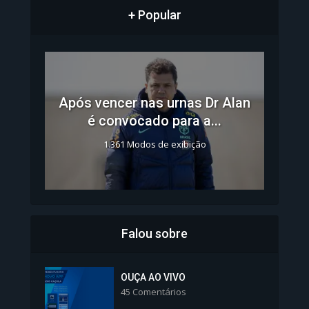
+ Popular
Após vencer nas urnas Dr Alan
é convocado para a...
1.361 Modos de exibição
Falou sobre
Inscrições para Vagas nos
Colégios da Polícia...
OUÇA AO VIVO
45 Comentários
1.239 Modos de exibição