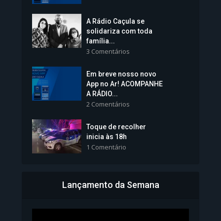
A Rádio Caçula se
solidariza com toda
família...
3 Comentários
Em breve nosso novo
Vice-Prefeita Sheila Lemos
App no Ar! ACOMPANHE
tomará posse nesta...
A RÁDIO...
2 Comentários
1.101 Modos de exibição
Toque de recolher
inicia às 18h
1 Comentário
Lançamento da Semana
Bahia inicia emissão da
Carteira de Identidade...
1.071 Modos de exibição