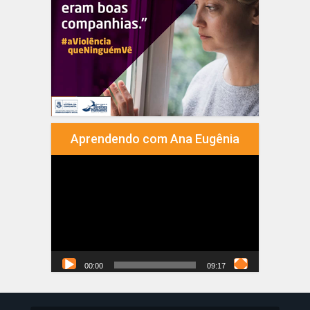
Aprendendo com Ana Eugênia
Tocador
de
vídeo
00:00
09:17