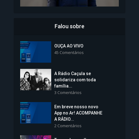
Falou sobre
Inscrições para Vagas nos
Colégios da Polícia...
OUÇA AO VIVO
45 Comentários
1.239 Modos de exibição
A Rádio Caçula se
solidariza com toda
família...
3 Comentários
Em breve nosso novo
Vice-Prefeita Sheila Lemos
App no Ar! ACOMPANHE
tomará posse nesta...
A RÁDIO...
2 Comentários
1.101 Modos de exibição