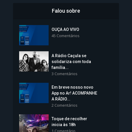
Falou sobre
Inscrições para Vagas nos
Colégios da Polícia...
OUÇA AO VIVO
45 Comentários
1.239 Modos de exibição
A Rádio Caçula se
solidariza com toda
família...
3 Comentários
Em breve nosso novo
Vice-Prefeita Sheila Lemos
App no Ar! ACOMPANHE
tomará posse nesta...
A RÁDIO...
2 Comentários
1.101 Modos de exibição
Toque de recolher
inicia às 18h
1 Comentário