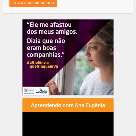
Aprendendo com Ana Eugênia
Tocador
de
vídeo