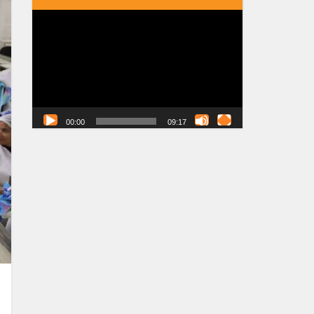
Tocador
de
vídeo
00:00
09:17