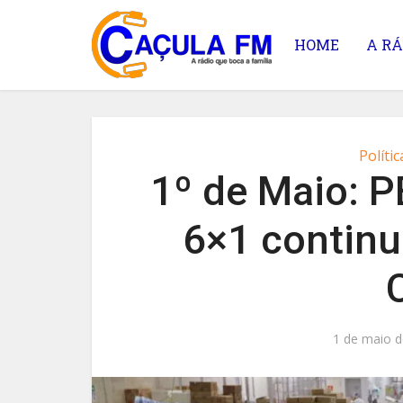
HOME
A RÁ
Polític
1º de Maio: P
6×1 continu
1 de maio d