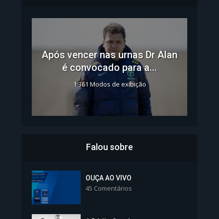
Após vencer nas urnas Dr Alan
é convocado para a...
1.361 Modos de exibição
Falou sobre
Inscrições para Vagas nos
Colégios da Polícia...
OUÇA AO VIVO
45 Comentários
1.239 Modos de exibição