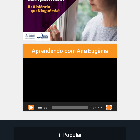
Aprendendo com Ana Eugênia
Tocador
de
vídeo
00:00
09:17
+ Popular