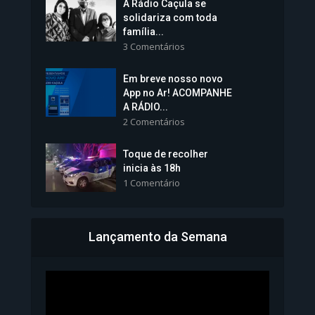
A Rádio Caçula se
solidariza com toda
família...
3 Comentários
Em breve nosso novo
Vice-Prefeita Sheila Lemos
App no Ar! ACOMPANHE
tomará posse nesta...
A RÁDIO...
2 Comentários
1.101 Modos de exibição
Toque de recolher
inicia às 18h
1 Comentário
Lançamento da Semana
Bahia inicia emissão da
Carteira de Identidade...
1.071 Modos de exibição