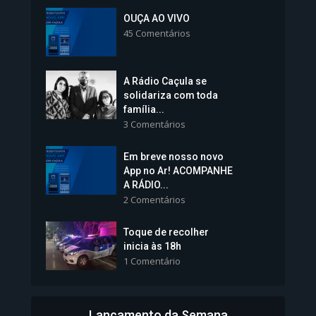
Inscrições para Vagas nos
Colégios da Polícia...
OUÇA AO VIVO
45 Comentários
1.239 Modos de exibição
A Rádio Caçula se
solidariza com toda
família...
3 Comentários
Em breve nosso novo
Vice-Prefeita Sheila Lemos
App no Ar! ACOMPANHE
tomará posse nesta...
A RÁDIO...
2 Comentários
1.101 Modos de exibição
Toque de recolher
inicia às 18h
1 Comentário
Lançamento da Semana