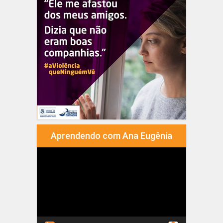
Aprendendo com Ana Eugênia
Tocador
de
vídeo