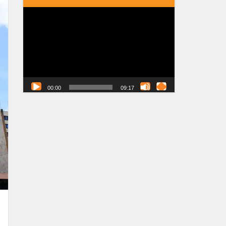
Tocador
de
vídeo
00:00
09:17