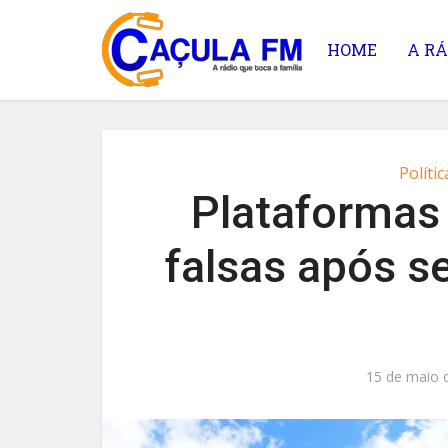
HOME
A RÁ
Polític
Plataformas
falsas após s
15 de maio 