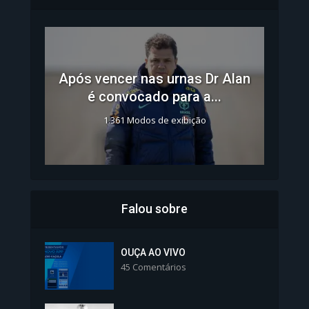
Após vencer nas urnas Dr Alan
é convocado para a...
1.361 Modos de exibição
Falou sobre
Inscrições para Vagas nos
Colégios da Polícia...
OUÇA AO VIVO
45 Comentários
1.239 Modos de exibição