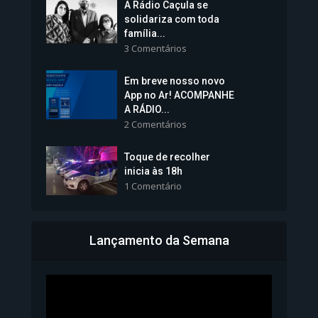
A Rádio Caçula se
solidariza com toda
família...
3 Comentários
Em breve nosso novo
Vice-Prefeita Sheila Lemos
App no Ar! ACOMPANHE
tomará posse nesta...
A RÁDIO...
2 Comentários
1.101 Modos de exibição
Toque de recolher
inicia às 18h
1 Comentário
Lançamento da Semana
Bahia inicia emissão da
Carteira de Identidade...
1.072 Modos de exibição