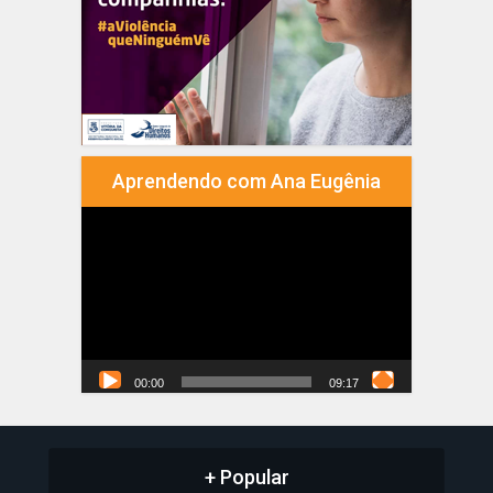
Aprendendo com Ana Eugênia
Tocador
de
vídeo
00:00
09:17
+ Popular