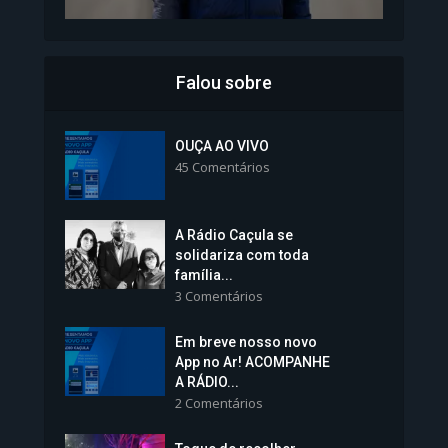
Falou sobre
Inscrições para Vagas nos
Colégios da Polícia...
OUÇA AO VIVO
45 Comentários
1.239 Modos de exibição
A Rádio Caçula se
solidariza com toda
família...
3 Comentários
Em breve nosso novo
Vice-Prefeita Sheila Lemos
App no Ar! ACOMPANHE
tomará posse nesta...
A RÁDIO...
2 Comentários
1.101 Modos de exibição