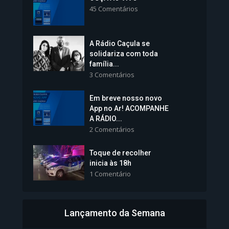
45 Comentários
1.237 Modos de exibição
A Rádio Caçula se
solidariza com toda
família...
3 Comentários
Em breve nosso novo
Vice-Prefeita Sheila Lemos
App no Ar! ACOMPANHE
tomará posse nesta...
A RÁDIO...
2 Comentários
1.101 Modos de exibição
Toque de recolher
inicia às 18h
1 Comentário
Lançamento da Semana
Bahia inicia emissão da