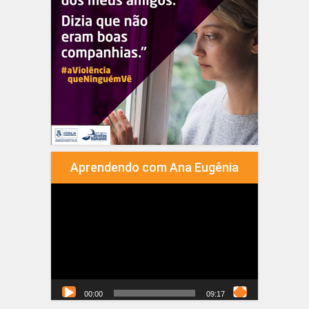
Aprendendo com Ana Eugênia
Tocador
de
vídeo
00:00
09:17