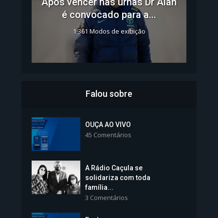
Após vencer nas urnas Dr Alan
é convocado para a...
1.361 Modos de exibição
Falou sobre
Inscrições para Vagas nos
Colégios da Polícia...
OUÇA AO VIVO
45 Comentários
1.239 Modos de exibição
A Rádio Caçula se
solidariza com toda
família...
3 Comentários