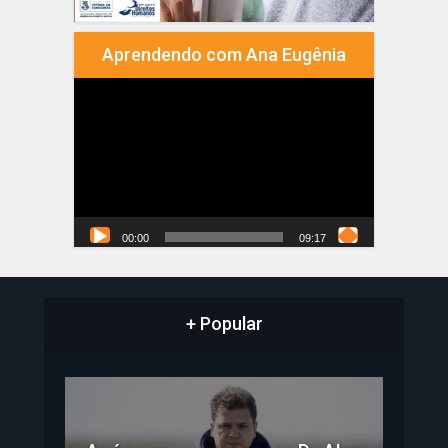
Aprendendo com Ana Eugênia
Tocador
de
vídeo
00:00
09:17
+ Popular