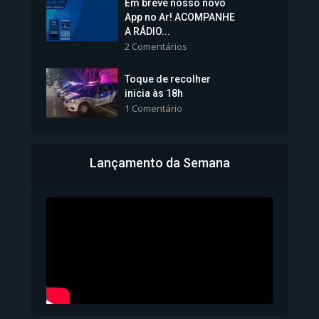
Em breve nosso novo
Vice-Prefeita Sheila Lemos
App no Ar! ACOMPANHE
tomará posse nesta...
A RÁDIO...
2 Comentários
1.101 Modos de exibição
Toque de recolher
inicia às 18h
1 Comentário
Lançamento da Semana
Bahia inicia emissão da
Carteira de Identidade...
1.073 Modos de exibição