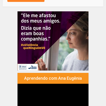
Aprendendo com Ana Eugênia
Tocador
de
vídeo