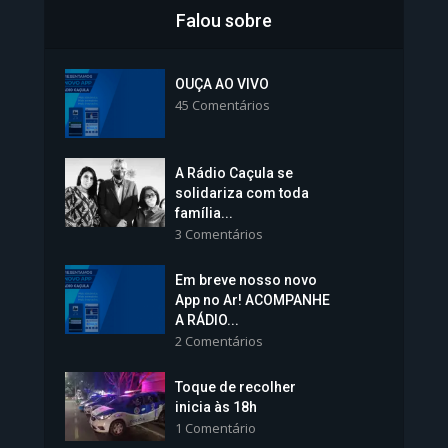
Falou sobre
Inscrições para Vagas nos
Colégios da Polícia...
OUÇA AO VIVO
45 Comentários
1.239 Modos de exibição
A Rádio Caçula se
solidariza com toda
família...
3 Comentários
Em breve nosso novo
Vice-Prefeita Sheila Lemos
App no Ar! ACOMPANHE
tomará posse nesta...
A RÁDIO...
2 Comentários
1.101 Modos de exibição
Toque de recolher
inicia às 18h
1 Comentário